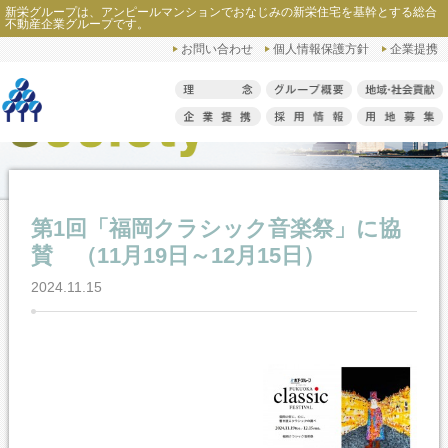
新栄グループは、アンピールマンションでおなじみの新栄住宅を基幹とする総合
ホーム
>
地域・社会貢献活動
>
2024年
>
第1回「福岡クラシック音楽
不動産企業グループです。
祭」に協賛 （11月19日～12月15日）
お問い合わせ
個人情報保護方針
企業提携
第1回「福岡クラシック音楽祭」に協
賛 （11月19日～12月15日）
2024.11.15